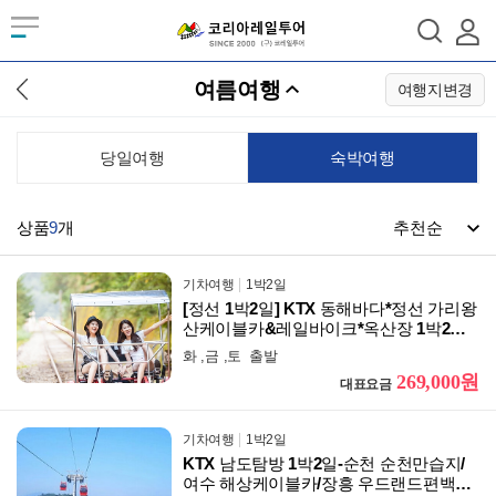
여름여행
여행지변경
당일여행
숙박여행
상품
9
개
기차여행
1박2일
[정선 1박2일] KTX 동해바다*정선 가리왕
산케이블카&레일바이크*옥산장 1박2일
2012~2022 우수여행상품선정
화 ,금 ,토 출발
269,000원
대표요금
기차여행
1박2일
KTX 남도탐방 1박2일-순천 순천만습지/
여수 해상케이블카/장흥 우드랜드편백숲/