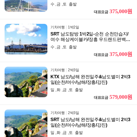
강진 다산박물관&가우도/순천부영호텔숙
수 ,금 ,토 출발
박
375,000원
대표요금
기차여행
1박2일
SRT 남도탐방 1박2일-순천 순천만습지/
여수 해상케이블카/장흥 우드랜드편백숲/
강진 다산박물관&가우도/순천부영호텔숙
수 ,금 ,토 출발
박
375,000원
대표요금
기차여행
2박3일
KTX 남도/남해 완전일주&남도별미 2박3
일(순천/여수/남해/장흥/강진)
일 ,화 ,금 ,토 출발
579,000원
대표요금
기차여행
2박3일
SRT 남도/남해 완전일주&남도별미 2박3
일(순천/여수/남해/장흥/강진)
일 ,화 ,금 ,토 출발